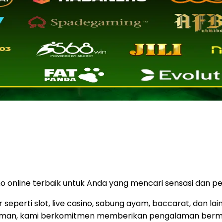
no online terbaik untuk Anda yang mencari sensasi dan 
perti slot, live casino, sabung ayam, baccarat, dan lai
 aman, kami berkomitmen memberikan pengalaman bermain