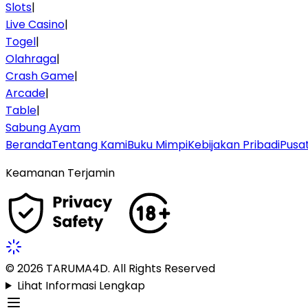
Slots
|
Live Casino
|
Togel
|
Olahraga
|
Crash Game
|
Arcade
|
Table
|
Sabung Ayam
Beranda
Tentang Kami
Buku Mimpi
Kebijakan Pribadi
Pusa
Keamanan Terjamin
©
2026
TARUMA4D
. All Rights Reserved
Lihat Informasi Lengkap