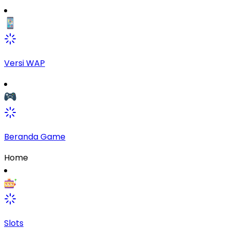
Versi WAP
Beranda Game
Home
Slots