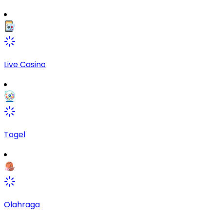
Live Casino
Togel
Olahraga